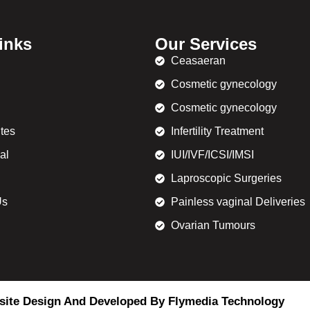
inks
Our Services
Ceasaeran
Cosmetic gynecology
Cosmetic gynecology
ites
Infertility Treatment
al
IUI/IVF/ICSI/IMSI
Laproscopic Surgeries
Us
Painless vaginal Deliveries
Ovarian Tumours
ite Design And Developed By Flymedia Technology