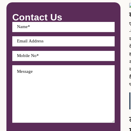
Contact Us
-
द
ह
प