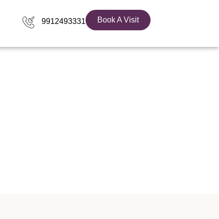
Book A Visit
9912493331