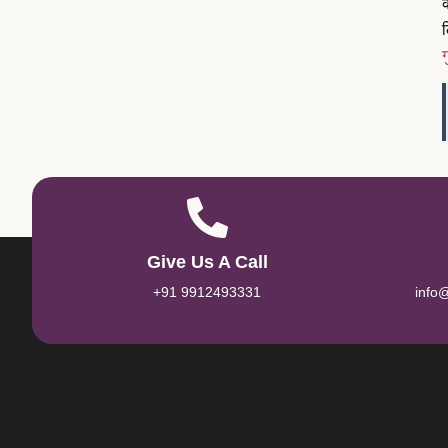
ल
ग
Give Us A Call
+91 9912493331
info