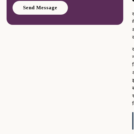
म
आ
क
द
न
ड
अ
इ
स
क