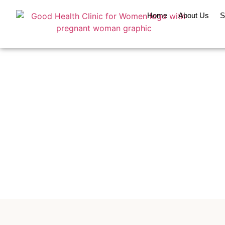
Home
About Us
S