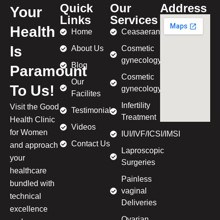
Quick
Our
Address
Your
Links
Services
Health
Home
Ceasaeran
Is
About Us
Cosmetic
gynecology
Blog
Paramount
Cosmetic
Our
To Us!
gynecology
Facilites
Infertility
Visit the Good
Testimonial
Treatment
Health Clinic
Videos
for Women
IUI/IVF/ICSI/IMSI
Contact Us
and approach
Laproscopic
your
Surgeries
healthcare
Painless
bundled with
vaginal
technical
Deliveries
excellence
Ovarian