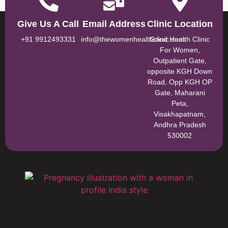
Give Us A Call
Email Address
Clinic Location
+91 9912493331
info@thewomenhealthclinic.com
Good Health Clinic
For Women,
Outpatient Gate,
opposite KGH Down
Road, Opp KGH OP
Gate, Maharani
Peta,
Visakhapatnam,
Andhra Pradesh
530002