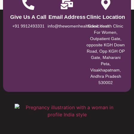
Give Us A Call
Email Address
Clinic Location
+91 9912493331
info@thewomenhealthclinic.com
Good Health Clinic
For Women,
Outpatient Gate,
opposite KGH Down
Road, Opp KGH OP
Gate, Maharani
Peta,
Visakhapatnam,
Andhra Pradesh
530002