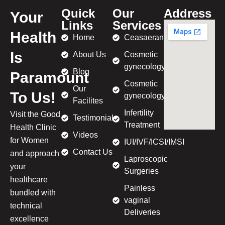
Quick
Our
Address
Your
Links
Services
Health
Home
Ceasaeran
Is
About Us
Cosmetic
gynecology
Blog
Paramount
Cosmetic
Our
To Us!
gynecology
Facilites
Infertility
Visit the Good
Testimonial
Treatment
Health Clinic
Videos
for Women
IUI/IVF/ICSI/IMSI
Contact Us
and approach
Laproscopic
your
Surgeries
healthcare
Painless
bundled with
vaginal
technical
Deliveries
excellence